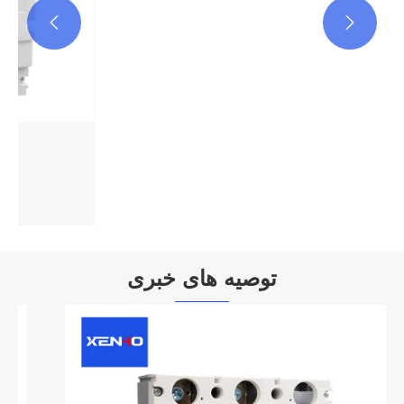


مدار شکن کیس قالب 125A
بیشتر ببینید >>
توصیه های خبری