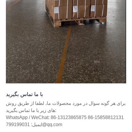
با ما تماس بگیرید
برای هر گونه سوال در مورد محصولات ما، لطفا از طریق روش
های زیر با ما تماس بگیرید:
WhatsApp / WeChat: 86-13123865875 86-15858812131
ایمیل: 799199031@qq.com