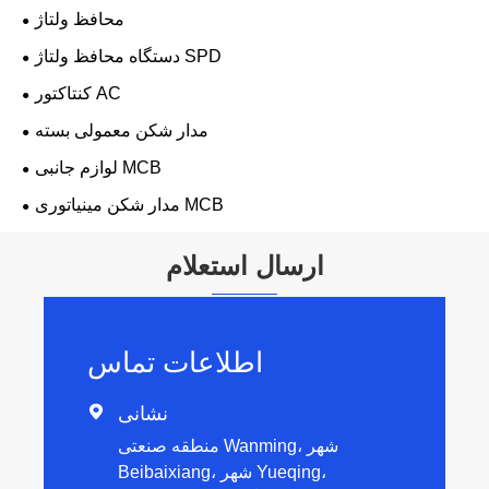
محافظ ولتاژ
دستگاه محافظ ولتاژ SPD
کنتاکتور AC
مدار شکن معمولی بسته
لوازم جانبی MCB
مدار شکن مینیاتوری MCB
ارسال استعلام
اطلاعات تماس
نشانی

منطقه صنعتی Wanming، شهر
Beibaixiang، شهر Yueqing،