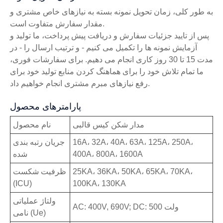
به طور کلی، زمان تحویل نمونه بسته به نیازهای خاص مشتری و
مقدار سفارش متفاوت است.
پس از تایید جزئیات سفارش و دریافت پیش پرداخت، ما تولید و
آزمایش نمونه ها را تکمیل می کنیم - و ترتیب ارسال را - در
مدت 15 تا 30 روز کاری انجام می دهیم. برای سفارشات فوری،
ما تمام تلاش خود را برای هماهنگ کردن منابع تولید خود برای
رفع نیازهای مبرم مشتری انجام خواهیم داد.
پارامترهای محصول
مدار شکن کیس قالبی
نام محصول
16A، 32A، 40A، 63A، 125A، 250A،
جریان رتبه بندی
400A، 800A، 1600A
شده
25KA، 36KA، 50KA، 65KA، 70KA،
ظرفیت شکست
(ICU)
100KA، 130KA
ولتاژ عملیاتی
AC: 400V, 690V; DC: 500 ولت
نامی (Ue)