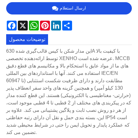
ارسال استعلام
Facebook
X
WhatsApp
Pinterest
LinkedIn
Share
توضیحات محصول
این مدار شکن با کیس قالب‌گیری شده 630A با کیفیت بالا
توسط ارائه‌دهنده تخصصی XENHO عرضه شده است. MCCB
های ما از مواد عایق با استحکام بالا و مکانیسم های قطع دقیق
استفاده می کنند. آنها با استانداردهای بین المللی IEC/EN
60947 مطابقت دارند و دارای ظرفیت شکست استثنایی (تا
130 کیلو آمپر) و همچنین گزینه های واحد سفر انعطاف پذیر
(حرارتی- مغناطیسی یا الکترونیکی) هستند. این قطع کننده مدار
که در پیکربندی های مختلف از 2 قطبی تا 4 قطبی موجود است،
از هر دو روش نصب ثابت و پلاگین پشتیبانی می کند. علاوه بر
این، بسته بندی حمل و نقل آن دارای رتبه حفاظتی IP54 است
که عملکرد پایدار و تحویل ایمن را حتی در شرایط محیطی شدید
تضمین می کند.