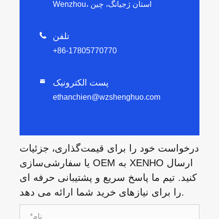
Wenzhou، استان ژجیانگ، چین
تلفن

+86-17805770770
پست الکترونیک

ethanchien@wzshenghuo.com
درخواست خود را برای قیمت‌گذاری، جزئیات
یا سفارشی‌سازی OEM به XENHO ارسال
کنید. تیم ما پاسخ سریع و پشتیبانی حرفه ای
را برای نیازهای خرید شما ارائه می دهد.