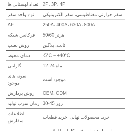
2P، 3P، 4P
تعداد لهستانی ها
سفر حرارتی مغناطیسی، سفر الکترونیکی
نوع واحد سفر
AF
250A، 400A، 630A، 800A
50/60 هرتز
فرکانس شبکه
ثابت، پلاگین
روش نصب
-5°C ~ +40°C
دمای محیط
12-24 ماه
گارانتی
نمونه های
موجود است
موجود
OEM، ODM
روش پردازش
30-45 روز
زمان سرب تولید
اطلاعات
خرید محصولات نهایی, خرید قطعات
سفارش
بله، ما پشتیبانی فنی کامل را ارائه می