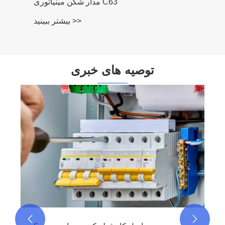
مدار شکن مینیاتوری C63
بیشتر ببینید >>
توصیه های خبری

