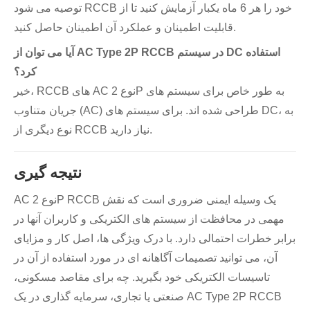
توصیه می شود RCCB خود را هر 6 ماه یکبار آزمایش کنید تا از
قابلیت اطمینان و عملکرد آن اطمینان حاصل کنید.
آیا می توان از AC Type 2P RCCB در سیستم DC استفاده
کرد؟
خیر، RCCB های AC نوع 2P به طور خاص برای سیستم های
جریان متناوب (AC) طراحی شده اند. برای سیستم های DC، به
نوع دیگری از RCCB نیاز دارید.
نتیجه گیری
AC نوع 2P RCCB یک وسیله ایمنی ضروری است که نقش
مهمی در محافظت از سیستم های الکتریکی و کاربران آنها در
برابر خطرات احتمالی دارد. با درک ویژگی ها، اصل کار و مزایای
آن، می توانید تصمیمات آگاهانه ای در مورد استفاده از آن در
تاسیسات الکتریکی خود بگیرید. چه برای مقاصد مسکونی،
صنعتی یا تجاری، سرمایه گذاری در یک AC Type 2P RCCB