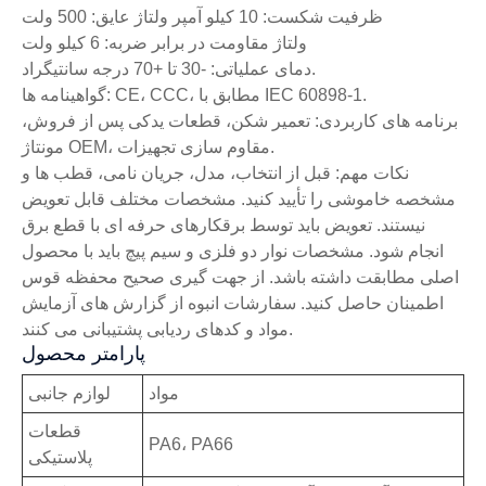
ظرفیت شکست: 10 کیلو آمپر ولتاژ عایق: 500 ولت
ولتاژ مقاومت در برابر ضربه: 6 کیلو ولت
دمای عملیاتی: -30 تا +70 درجه سانتیگراد.
گواهینامه ها: CE، CCC، مطابق با IEC 60898-1.
برنامه های کاربردی: تعمیر شکن، قطعات یدکی پس از فروش،
مونتاژ OEM، مقاوم سازی تجهیزات.
نکات مهم: قبل از انتخاب، مدل، جریان نامی، قطب ها و
مشخصه خاموشی را تأیید کنید. مشخصات مختلف قابل تعویض
نیستند. تعویض باید توسط برقکارهای حرفه ای با قطع برق
انجام شود. مشخصات نوار دو فلزی و سیم پیچ باید با محصول
اصلی مطابقت داشته باشد. از جهت گیری صحیح محفظه قوس
اطمینان حاصل کنید. سفارشات انبوه از گزارش های آزمایش
مواد و کدهای ردیابی پشتیبانی می کنند.
پارامتر محصول
مواد
لوازم جانبی
قطعات
PA6، PA66
پلاستیکی