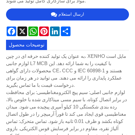
مواد برای سازگاری کامل تولید می شوند.
ارسال استعلام
Facebook
X
WhatsApp
Pinterest
LinkedIn
Share
توضیحات محصول
به عنوان یک تولید کننده حرفه ای در چین، XENHO مایل است
لوازم جانبی L7 MCB با کیفیت را به شما ارائه دهد. این
محصولات دارای گواهی CE، CCC و IEC 60898-1 هستند و
عملکرد پایداری را ارائه می دهند. می توانید در هر زمان برای
درخواست قیمت با ما تماس بگیرید.
لوازم جانبی اصلی: سیم پیچ الکترومغناطیسی: برای محافظت
در برابر اتصال کوتاه، با سیم مسی میناکاری شده با خلوص بالا،
رده بندی شکستگی 10 کیلو آمپری پیچیده می شود. میدان
مغناطیسی قوی ایجاد می کند تا فوراً آرمیچر را در طول اتصال
کوتاه بکشد و ظرف 0.01 ثانیه باز شود. تماس متحرک: تماس
آلیاژ نقره، مقاوم در برابر فرسایش قوس الکتریکی. بازوی