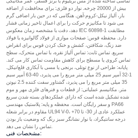
تماسی ساخته شده از مس بریلیوم یا برنز فسفر، عمر مکانیکی
بیش از 20000 چرخه. نوار دو فلزی: برای محافظت از اضافه
بار، آلیاژ نیکل-کروم-آهن. هنگامی که در حین بار اضافی گرم
می شود تا مکانیزم حرکت را برای اعمال تاخیر زمانی فشار
دهد، دقت با مشخصه زمان معکوس IEC 60898-1 مطابقت
دارد. محفظه قوس: صفحات موازی از فولاد گالوانیزه یا فولاد
ضد زنگ، شکافتن، کشش و خنک کردن قوس برای انقراض
سریع. تماس ثابت: تماس آلیاژ نقره، با تماس متحرک، سطح
تماس کروی یا مسطح برای کاهش مقاومت تماس کار می کند.
پایانه: طراحی از نوع تونلی، برنجی یا مسی با آبکاری قلع/نیکل.
1-32 آمپر سیم 25 میلی متر مربع را می پذیرد، 40-63 آمپر سیم
35 میلی متر مربع را می پذیرد، گشتاور سفت کننده 2.5 نیوتن
متر. مکانیسم عملیاتی: از قطعات و فنرهای فلزی مهر و موم
شده تشکیل شده است که دارای عملکردهای بسته شدن سریع
و سفر رایگان است. محفظه و پایه: پلاستیک مهندسی PA66
مقاوم در برابر شعله UL94 V-0، عملکرد عادی از 30- تا 70+
درجه سانتیگراد، با نوار نشانگر سبز رنگ که وضعیت باز بودن
تماس را نشان می دهد.
مشخصات فنی: