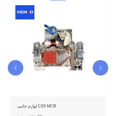
لوازم جانبی L7S6 MCB
بیشتر ببینید >>

