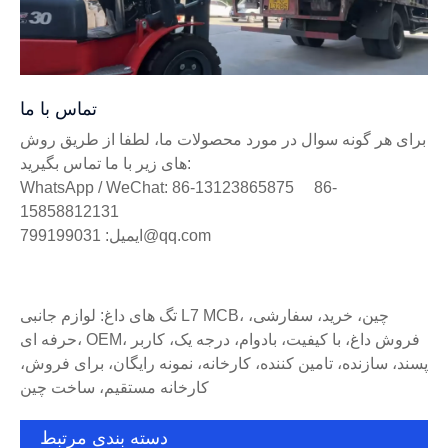
تماس با ما
برای هر گونه سوال در مورد محصولات ما، لطفا از طریق روش
های زیر با ما تماس بگیرید:
WhatsApp / WeChat: 86-13123865875 86-
15858812131
ایمیل: 799199031@qq.com
تگ های داغ: لوازم جانبی L7 MCB، چین، خرید، سفارشی،
حرفه ای، OEM، فروش داغ، با کیفیت، بادوام، درجه یک، کاربر
پسند، سازنده، تامین کننده، کارخانه، نمونه رایگان، برای فروش،
کارخانه مستقیم، ساخت چین
دسته بندی مرتبط