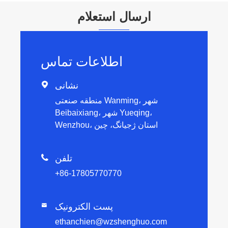
ارسال استعلام
اطلاعات تماس
نشانی

منطقه صنعتی Wanming، شهر
Beibaixiang، شهر Yueqing،
Wenzhou، استان ژجیانگ، چین
تلفن

+86-17805770770
پست الکترونیک

ethanchien@wzshenghuo.com