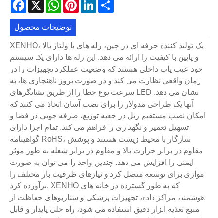
Facebook
X
WhatsApp
Pinterest
LinkedIn
Share
توضیحات محصول
XENHO، یک تولید کننده حرفه ای در چین، رله های با ولتاژ بالا
و پایین با کیفیت را ارائه می دهد. این رله ها دارای یک سیستم
خود عیب یاب داخلی هستند که وضعیت عملکرد تجهیزات را در
زمان واقعی نظارت می کند و در صورت بروز ناهنجاری ها، به
سرعت نوع خطا را از طریق نشانگرهای LED نشان می دهد.
آنها یک طراحی مدولار را برای نصب آسان اتخاذ می کنند که
امکان نصب مستقیم ریل در جعبه توزیع، صرفه جویی در فضا و
تسهیل تعمیر و نگهداری را فراهم می کند. تمام اجزا دارای
گواهینامه RoHS، سازگار با محیط زیست هستند و پوشش
مقاوم در برابر حرارت بالا و مقاوم در برابر شعله به طور موثر
ایمنی را افزایش می دهد. چندین واحد را می توان به صورت
موازی برای توسعه متصل کرد و نیازهای ظرفیت بار مختلف را
برآورده کرد. XENHO که به طور گسترده در خانه های
هوشمند، مراکز داده، تجهیزات پزشکی و سناریوهای حفاظت از
منبع تغذیه ابزار دقیق استفاده می شود، راه حلی پایدار و قابل