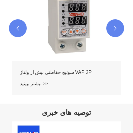


سوئیچ حفاظتی بیش از ولتاژ VAP 2P
بیشتر ببینید >>
توصیه های خبری