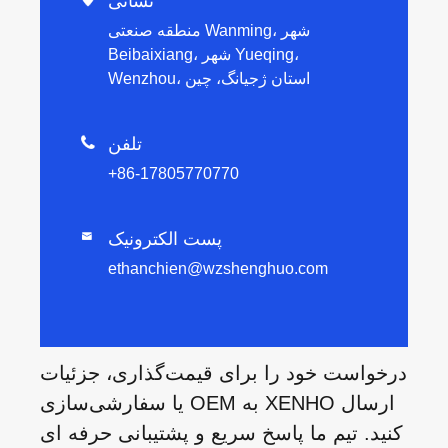
نشانی
منطقه صنعتی Wanming، شهر
Beibaixiang، شهر Yueqing،
Wenzhou، استان ژجیانگ، چین
تلفن

+86-17805770770
پست الکترونیک

ethanchien@wzshenghuo.com
درخواست خود را برای قیمت‌گذاری، جزئیات
یا سفارشی‌سازی OEM به XENHO ارسال
کنید. تیم ما پاسخ سریع و پشتیبانی حرفه ای