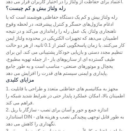
اعتماد برای حفاظت از ولتاژ را در اختیار کاربران قرار می دهد.
رله ولتاژ بیش و کم چیست؟
رله ولتاژ بیش و کم یک دستگاه حفاظتی هوشمند است که با
ادغام ماژول‌های حسگر و کنترل پیشرفته، در لحظه وقوع
ناهنجاری ولتاژ، یک عمل رله را راه‌اندازی می‌کند و در نتیجه
اطمینان می‌دهد که تجهیزات الکتریکی در محدوده ولتاژ ایمن
کار می‌کنند. با زمان پاسخگویی کمتر از 0.1 ثانیه، از هر دو حالت
تنظیم مجدد دستی و بازیابی خودکار پشتیبانی می کند. این برای
طیف گسترده ای از سناریوهای بار - از جمله تهویه مطبوع،
یخچال و موتورهای صنعتی - مناسب است و به طور جامع
پایداری و ایمنی سیستم های قدرت را افزایش می دهد.
مزایای کلیدی
1. مجهز به مکانیسم های حفاظتی متعدد و طراحی با قابلیت
اطمینان بالا، امکان عملکرد پایدار حتی در شرایط شدید شبکه را
فراهم می کند.
2. اندازه جمع و جور و آسان برای نصب - سازگار با ریل
استاندارد DIN - به طور قابل توجهی پیچیدگی نصب و هزینه های
نگهداری را کاهش می دهد.
3. دارای ساختاری کاملاً مهر و موم شده است که به طور موثر