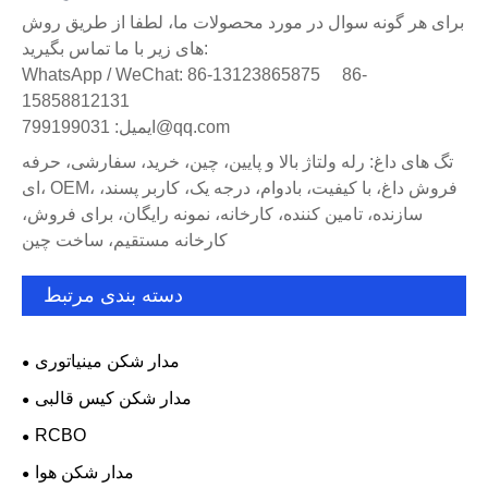
برای هر گونه سوال در مورد محصولات ما، لطفا از طریق روش
های زیر با ما تماس بگیرید:
WhatsApp / WeChat: 86-13123865875 86-
15858812131
ایمیل: 799199031@qq.com
تگ های داغ: رله ولتاژ بالا و پایین، چین، خرید، سفارشی، حرفه
ای، OEM، فروش داغ، با کیفیت، بادوام، درجه یک، کاربر پسند،
سازنده، تامین کننده، کارخانه، نمونه رایگان، برای فروش،
کارخانه مستقیم، ساخت چین
دسته بندی مرتبط
مدار شکن مینیاتوری
مدار شکن کیس قالبی
RCBO
مدار شکن هوا