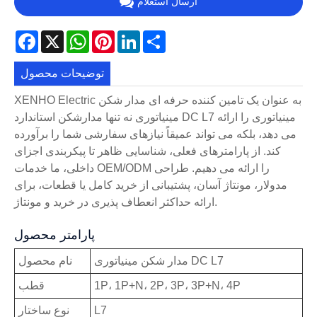
ارسال استعلام
Facebook
X
WhatsApp
Pinterest
LinkedIn
Share
توضیحات محصول
XENHO Electric به عنوان یک تامین کننده حرفه ای مدار شکن
مینیاتوری نه تنها مدارشکن استاندارد DC L7 مینیاتوری را ارائه
می دهد، بلکه می تواند عمیقاً نیازهای سفارشی شما را برآورده
کند. از پارامترهای فعلی، شناسایی ظاهر تا پیکربندی اجزای
داخلی، ما خدمات OEM/ODM را ارائه می دهیم. طراحی
مدولار، مونتاژ آسان، پشتیبانی از خرید کامل یا قطعات، برای
ارائه حداکثر انعطاف پذیری در خرید و مونتاژ.
پارامتر محصول
مدار شکن مینیاتوری DC L7
نام محصول
1P، 1P+N، 2P، 3P، 3P+N، 4P
قطب
L7
نوع ساختار