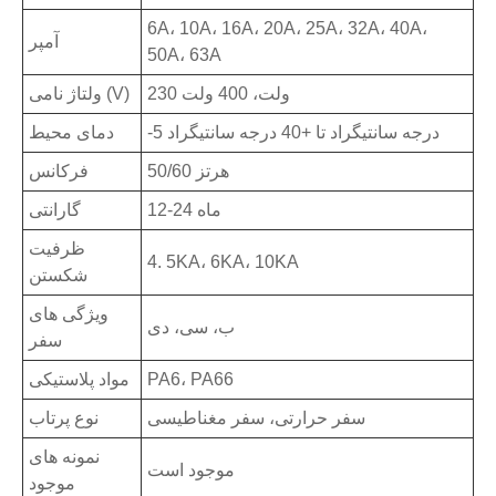
6A، 10A، 16A، 20A، 25A، 32A، 40A،
آمپر
50A، 63A
230 ولت، 400 ولت
ولتاژ نامی (V)
-5 درجه سانتیگراد تا +40 درجه سانتیگراد
دمای محیط
50/60 هرتز
فرکانس
12-24 ماه
گارانتی
ظرفیت
4. 5KA، 6KA، 10KA
شکستن
ویژگی های
ب، سی، دی
سفر
PA6، PA66
مواد پلاستیکی
سفر حرارتی، سفر مغناطیسی
نوع پرتاب
نمونه های
موجود است
موجود