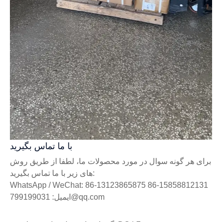
با ما تماس بگیرید
برای هر گونه سوال در مورد محصولات ما، لطفا از طریق روش
های زیر با ما تماس بگیرید:
WhatsApp / WeChat: 86-13123865875 86-15858812131
ایمیل: 799199031@qq.com