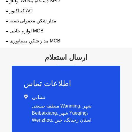
دستگاه محافظ ولتاژ SPD
کنتاکتور AC
مدار شکن معمولی بسته
لوازم جانبی MCB
مدار شکن مینیاتوری MCB
ارسال استعلام
اطلاعات تماس
نشانی

منطقه صنعتی Wanming، شهر
Beibaixiang، شهر Yueqing،
Wenzhou، استان ژجیانگ، چین