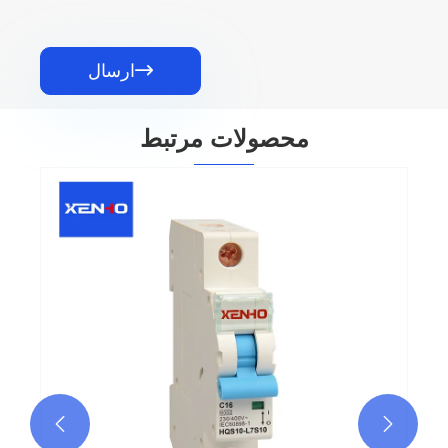

ارسال
محصولات مرتبط
مدار شکن مینیاتوری DC L7 MCB
بیشتر ببینید >>

