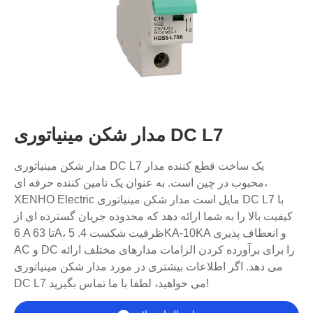
مدار شکن مینیاتوری DC L7
مدار شکن مینیاتوری DC L7 یک ساخت قطع کننده مدار
محبوب در چین است. به عنوان یک تامین کننده حرفه ای،
XENHO Electric مایل است مدار شکن مینیاتوری DC L7 با
کیفیت بالا را به شما ارائه دهد که محدوده جریان گسترده ای از
6 A تا 63A، ظرفیت شکست 4. 5KA-10KA و انعطاف پذیری
AC و DC را برای برآورده کردن الزامات مدارهای مختلف ارائه
می دهد. اگر اطلاعات بیشتری در مورد مدار شکن مینیاتوری
DC L7 می خواهید، لطفا با ما تماس بگیرید!