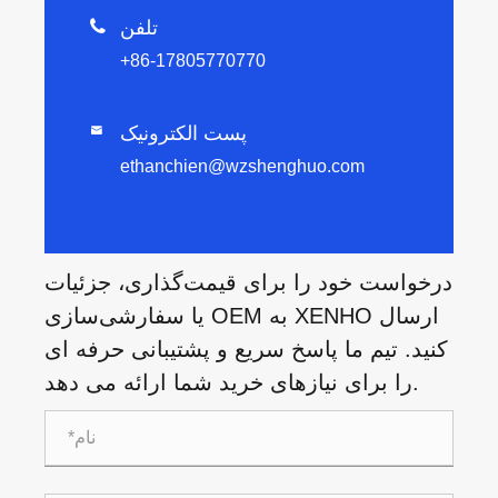
تلفن

+86-17805770770
پست الکترونیک

ethanchien@wzshenghuo.com
درخواست خود را برای قیمت‌گذاری، جزئیات
یا سفارشی‌سازی OEM به XENHO ارسال
کنید. تیم ما پاسخ سریع و پشتیبانی حرفه ای
را برای نیازهای خرید شما ارائه می دهد.